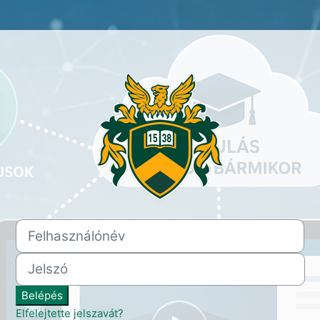
Belépés ide: Balásházy - eSul
Felhasználónév
Jelszó
Belépés
Elfelejtette jelszavát?