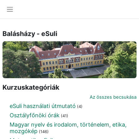
Tovább a fő tartalomhoz
Oldalpanel
Balásházy - eSuli
Kurzuskategóriák
Az összes becsukása
eSuli használati útmutató
(4)
Osztályfőnöki órák
(41)
Magyar nyelv és irodalom, történelem, etika,
mozgókép
(146)