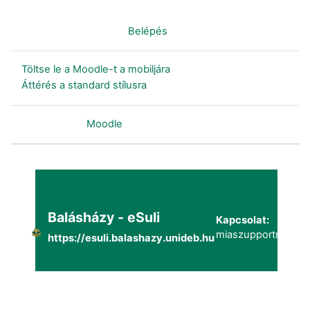
Nincs bejelentkezve. (
Belépés
)
Töltse le a Moodle-t a mobiljára
Áttérés a standard stílusra
Szolgáltatja a
Moodle
Balásházy - eSuli
Kapcsolat:
miaszupportmailg@
https://esuli.balashazy.unideb.hu