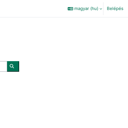
magyar ‎(hu)‎
Belépés
Kurzusok keresése