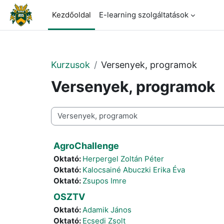
Tovább a fő tartalomhoz
Kezdőoldal
E-learning szolgáltatások
Kurzusok
Versenyek, programok
Versenyek, programok
Kurzuskategóriák
AgroChallenge
Oktató:
Herpergel Zoltán Péter
Oktató:
Kalocsainé Abuczki Erika Éva
Oktató:
Zsupos Imre
OSZTV
Oktató:
Adamik János
Oktató:
Ecsedi Zsolt