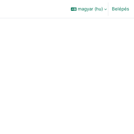
magyar ‎(hu)‎
Belépés