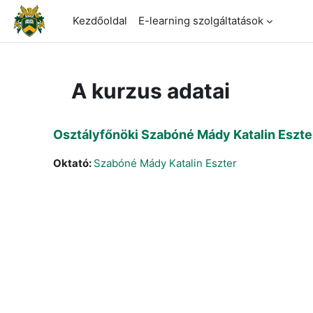
Tovább a fő tartalomhoz
Kezdőoldal
E-learning szolgáltatások
A kurzus adatai
Osztályfőnöki Szabóné Mády Katalin Eszte
Oktató:
Szabóné Mády Katalin Eszter