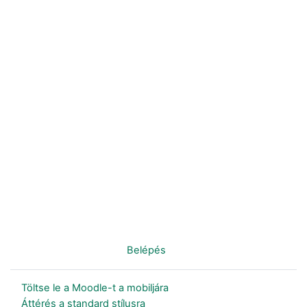
Nincs bejelentkezve. (
Belépés
)
Töltse le a Moodle-t a mobiljára
Áttérés a standard stílusra