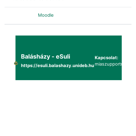
Szolgáltatja a
Moodle
Balásházy - eSuli
Kapcsolat:
miaszupportmailg@
https://esuli.balashazy.unideb.hu