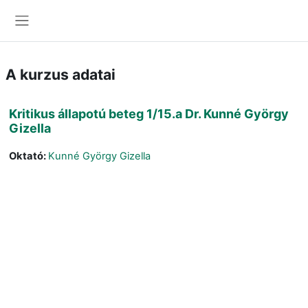
Tovább a fő tartalomhoz
Oldalpanel
A kurzus adatai
Kritikus állapotú beteg 1/15.a Dr. Kunné György
Gizella
Oktató:
Kunné György Gizella