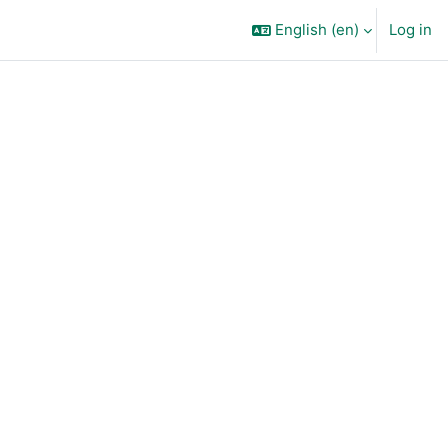
English ‎(en)‎
Log in