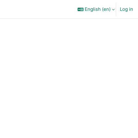
English ‎(en)‎
Log in