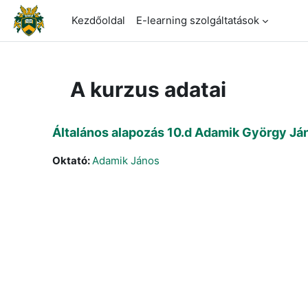
Tovább a fő tartalomhoz
Kezdőoldal
E-learning szolgáltatások
A kurzus adatai
Általános alapozás 10.d Adamik György J
Oktató:
Adamik János