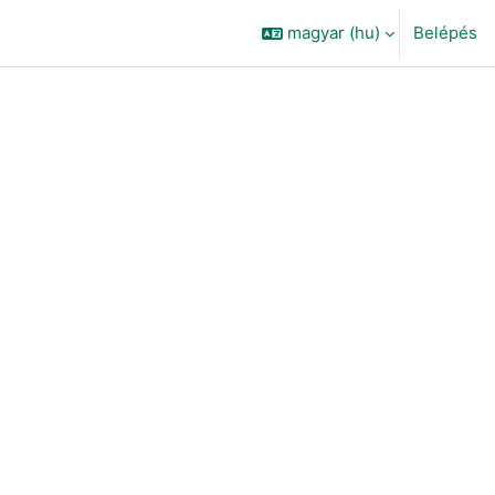
magyar ‎(hu)‎
Belépés