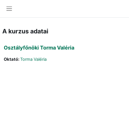
Tovább a fő tartalomhoz
Oldalpanel
A kurzus adatai
Osztályfőnöki Torma Valéria
Oktató:
Torma Valéria