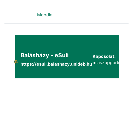
Szolgáltatja a
Moodle
Balásházy - eSuli
Kapcsolat:
miaszupportmailg@
https://esuli.balashazy.unideb.hu