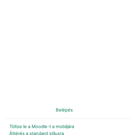
Nincs bejelentkezve. (
Belépés
)
Töltse le a Moodle-t a mobiljára
Áttérés a standard stílusra