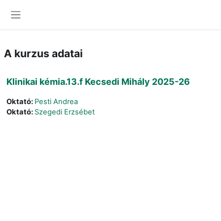
Tovább a fő tartalomhoz
Oldalpanel
A kurzus adatai
Klinikai kémia.13.f Kecsedi Mihály 2025-26
Oktató:
Pesti Andrea
Oktató:
Szegedi Erzsébet