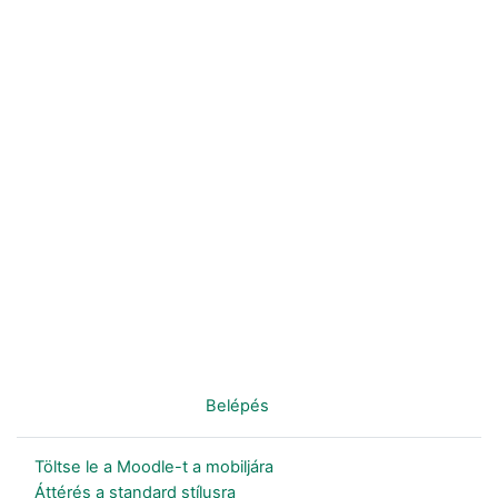
Nincs bejelentkezve. (
Belépés
)
Töltse le a Moodle-t a mobiljára
Áttérés a standard stílusra