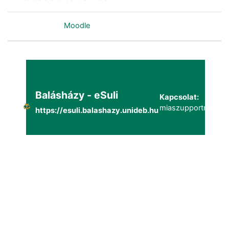
Szolgáltatja a
Moodle
Balásházy - eSuli
Kapcsolat:
miaszupportmailg@
https://esuli.balashazy.unideb.hu