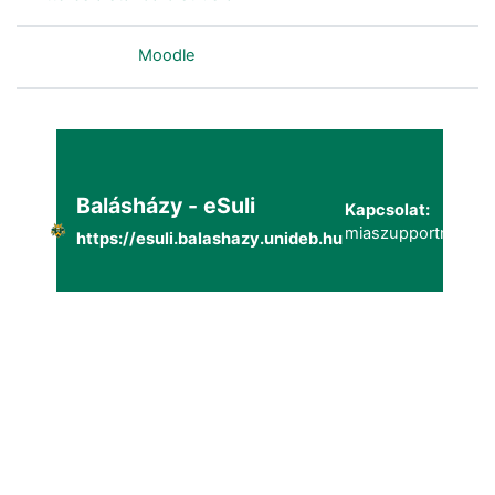
Szolgáltatja a
Moodle
Balásházy - eSuli
Kapcsolat:
miaszupportmailg@
https://esuli.balashazy.unideb.hu