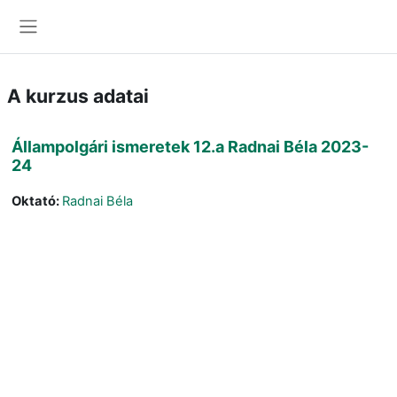
Tovább a fő tartalomhoz
Oldalpanel
A kurzus adatai
Állampolgári ismeretek 12.a Radnai Béla 2023-
24
Oktató:
Radnai Béla