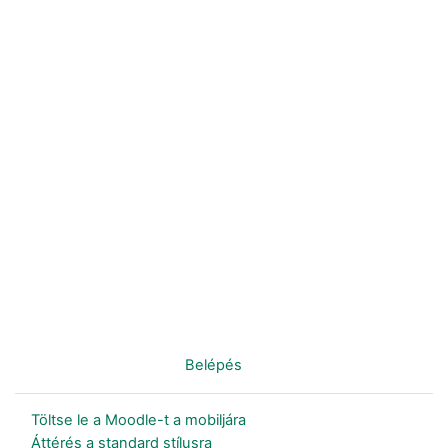
Nincs bejelentkezve. (
Belépés
)
Töltse le a Moodle-t a mobiljára
Áttérés a standard stílusra