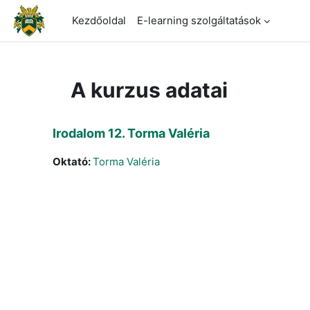
Tovább a fő tartalomhoz
Kezdőoldal
E-learning szolgáltatások
A kurzus adatai
Irodalom 12. Torma Valéria
Oktató:
Torma Valéria