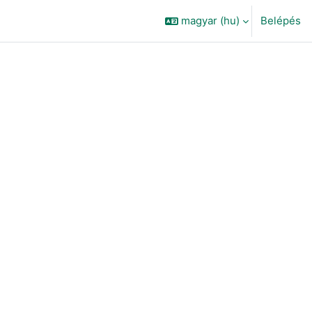
magyar ‎(hu)‎
Belépés