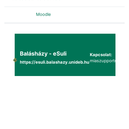
Szolgáltatja a
Moodle
Balásházy - eSuli
Kapcsolat:
miaszupportmailg@
https://esuli.balashazy.unideb.hu