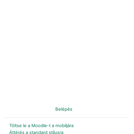
Nincs bejelentkezve. (
Belépés
)
Töltse le a Moodle-t a mobiljára
Áttérés a standard stílusra