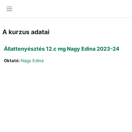
Tovább a fő tartalomhoz
Oldalpanel
A kurzus adatai
Állattenyésztés 12.c mg Nagy Edina 2023-24
Oktató:
Nagy Edina