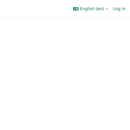
English ‎(en)‎
Log in