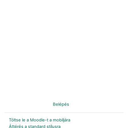
Nincs bejelentkezve. (
Belépés
)
Töltse le a Moodle-t a mobiljára
Áttérés a standard stílusra