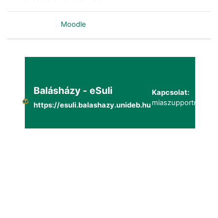
Szolgáltatja a
Moodle
Balásházy - eSuli
Kapcsolat:
miaszupportmailg@
https://esuli.balashazy.unideb.hu