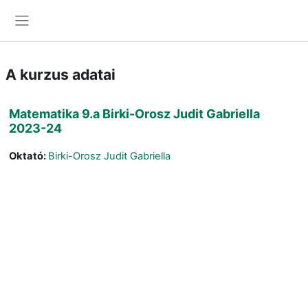
Tovább a fő tartalomhoz
Oldalpanel
A kurzus adatai
Matematika 9.a Birki-Orosz Judit Gabriella
2023-24
Oktató:
Birki-Orosz Judit Gabriella