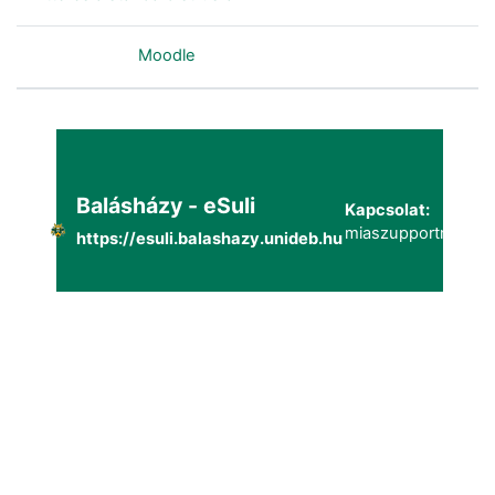
Szolgáltatja a
Moodle
Balásházy - eSuli
Kapcsolat:
miaszupportmailg@
https://esuli.balashazy.unideb.hu