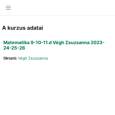
Tovább a fő tartalomhoz
Oldalpanel
A kurzus adatai
Matematika 9-10-11.d Végh Zsuzsanna 2023-
24-25-26
Oktató:
Végh Zsuzsanna