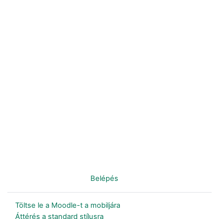
Nincs bejelentkezve. (
Belépés
)
Töltse le a Moodle-t a mobiljára
Áttérés a standard stílusra