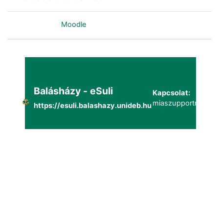
Szolgáltatja a
Moodle
Balásházy - eSuli
Kapcsolat:
miaszupportmailg@
https://esuli.balashazy.unideb.hu