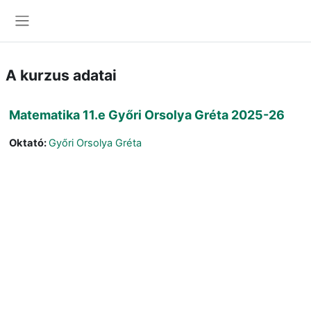
Tovább a fő tartalomhoz
Oldalpanel
A kurzus adatai
Matematika 11.e Győri Orsolya Gréta 2025-26
Oktató:
Győri Orsolya Gréta