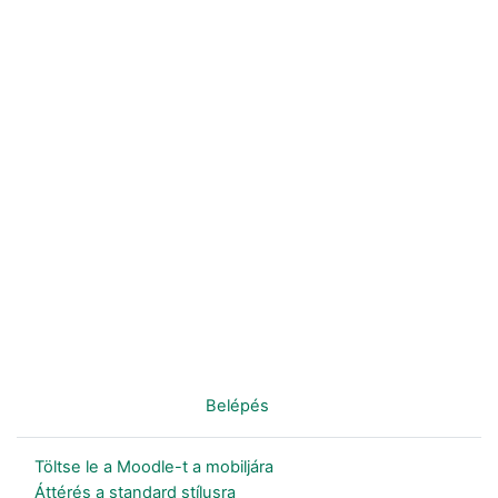
Nincs bejelentkezve. (
Belépés
)
Töltse le a Moodle-t a mobiljára
Áttérés a standard stílusra