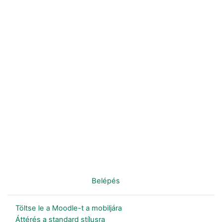
Nincs bejelentkezve. (
Belépés
)
Töltse le a Moodle-t a mobiljára
Áttérés a standard stílusra