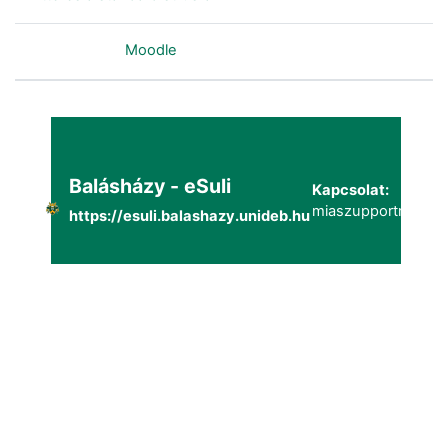
Szolgáltatja a
Moodle
Balásházy - eSuli
Kapcsolat:
miaszupportmailg@
https://esuli.balashazy.unideb.hu