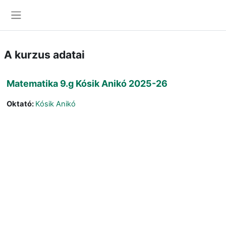
Tovább a fő tartalomhoz
Oldalpanel
A kurzus adatai
Matematika 9.g Kósik Anikó 2025-26
Oktató:
Kósik Anikó