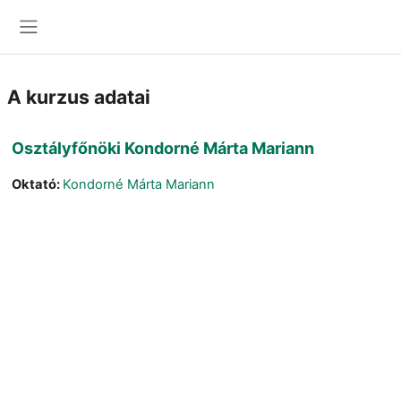
Tovább a fő tartalomhoz
Oldalpanel
A kurzus adatai
Osztályfőnöki Kondorné Márta Mariann
Oktató:
Kondorné Márta Mariann