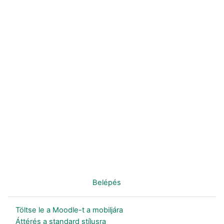
Nincs bejelentkezve. (
Belépés
)
Töltse le a Moodle-t a mobiljára
Áttérés a standard stílusra