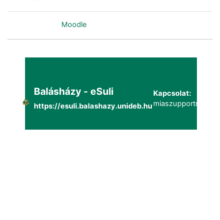
Szolgáltatja a
Moodle
Balásházy - eSuli
Kapcsolat:
miaszupportmailg@
https://esuli.balashazy.unideb.hu